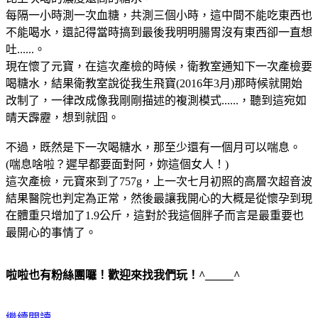
每隔一小時測一次血糖，共測三個小時，這中間不能吃東西也
不能喝水，還記得當時搞到最後我明明腸胃沒有東西卻一直想
吐......。
現在懷了元寶，在這次產檢的時候，衛教室通知下一次產檢要
喝糖水，結果衛教室說從我生飛寶(2016年3月)那時候就開始
改制了，一律改成像我剛剛描述的複測模式......，聽到這宛如
晴天霹靂，想到就囧。
不過，既然是下一次喝糖水，那至少還有一個月可以喘息。
(喘息啥啦？遲早都要面對阿，妳這個女人！)
這次產檢，元寶來到了757g，上一次七月初照的高層次超音波
結果醫院也判定為正常，然後最讓我開心的大概是從懷孕到現
在體重只增加了1.9公斤，這對於我這個胖子而言是最重要也
最開心的事情了。
啦啦也有粉絲團囉！歡迎來找我們玩！^_____^
繼續閱讀