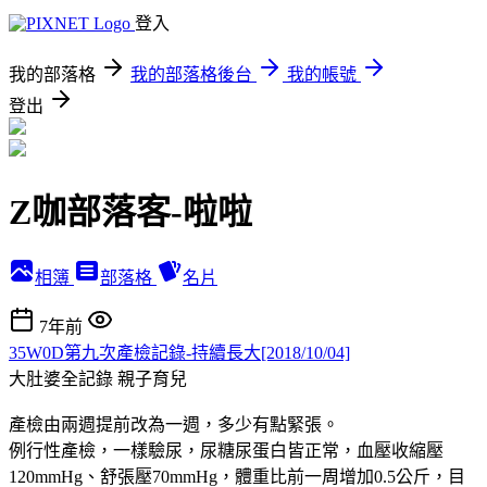
登入
我的部落格
我的部落格後台
我的帳號
登出
Z咖部落客-啦啦
相簿
部落格
名片
7年前
35W0D第九次產檢記錄-持續長大[2018/10/04]
大肚婆全記錄
親子育兒
產檢由兩週提前改為一週，多少有點緊張。
例行性產檢，一樣驗尿，尿糖尿蛋白皆正常，血壓收縮壓
120mmHg、舒張壓70mmHg，體重比前一周增加0.5公斤，目