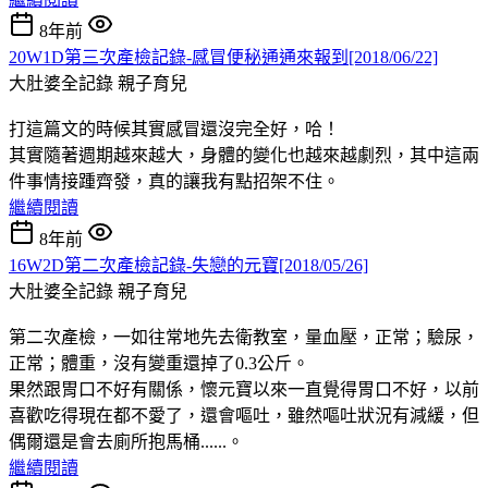
8年前
20W1D第三次產檢記錄-感冒便秘通通來報到[2018/06/22]
大肚婆全記錄
親子育兒
打這篇文的時候其實感冒還沒完全好，哈！
其實隨著週期越來越大，身體的變化也越來越劇烈，其中這兩
件事情接踵齊發，真的讓我有點招架不住。
繼續閱讀
8年前
16W2D第二次產檢記錄-失戀的元寶[2018/05/26]
大肚婆全記錄
親子育兒
第二次產檢，一如往常地先去衛教室，量血壓，正常；驗尿，
正常；體重，沒有變重還掉了0.3公斤。
果然跟胃口不好有關係，懷元寶以來一直覺得胃口不好，以前
喜歡吃得現在都不愛了，還會嘔吐，雖然嘔吐狀況有減緩，但
偶爾還是會去廁所抱馬桶......。
繼續閱讀