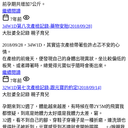
前孕期共增加7公斤。
繼續閱讀
7年前
34W1D第八次產檢記錄-藥物安胎[2018/09/28]
大肚婆全記錄
親子育兒
2018/09/28，34W1D，其實這次產檢帶著些許忐忑不安的心
情。
在產檢的前幾天，便發現自己的身體出現異狀，坐比較偏低的
板凳、或者蹲著時，總覺得元寶似乎隨時會衝出來。
繼續閱讀
7年前
32W1D第七次產檢記錄-跟元寶的約定[2018/09/14]
大肚婆全記錄
親子育兒
孕期來到32週了，體能越來越差，有時候在帶2Y5M的飛寶我
都懷疑，到底是她體力太好還是我體力太差，窘。
32週，看不到自己的腳、穿鞋子穿襪子是一種折磨，連洗頭也
覺得肚子被折到，元寶感受到不適就會開始踢踢......。(娘親我