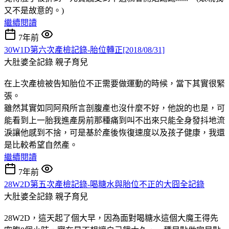
又不是故意的。)
繼續閱讀
7年前
30W1D第六次產檢記錄-胎位轉正[2018/08/31]
大肚婆全記錄
親子育兒
在上次產檢被告知胎位不正需要做運動的時候，當下其實很緊
張。
雖然其實如同阿飛所言剖腹產也沒什麼不好，他說的也是，可
能看到上一胎我進產房前那種痛到叫不出來只能全身發抖地流
淚讓他感到不捨，可是基於產後恢復速度以及孩子健康，我還
是比較希望自然產。
繼續閱讀
7年前
28W2D第五次產檢記錄-喝糖水與胎位不正的大囧全記錄
大肚婆全記錄
親子育兒
28W2D，這天起了個大早，因為面對喝糖水這個大魔王得先