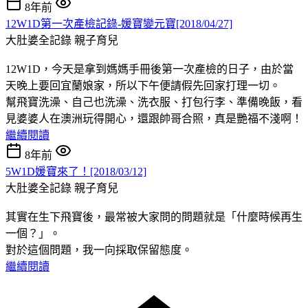
8年前
12W1D第一次產檢記錄-媛寶變元寶[2018/04/27]
大肚婆全記錄
親子育兒
12W1D，今天是拿到媽媽手冊後第一次產檢的日子，由於當
天晚上要回宜蘭娘家，所以下午便請假先回家打理一切。
幫飛寶洗澡、自己也洗澡、洗衣服、打包行李、準備晚飯，看
見婆婆人在澳洲玩得開心，還跟帥哥合照，真是艷福不淺啊！
繼續閱讀
8年前
5W1D媛寶來了！[2018/03/12]
大肚婆全記錄
親子育兒
其實在生下飛寶後，最常被大家問的問題就是「什麼時候再生
一個？」。
對於這個問題，我一向採取保留態度。
繼續閱讀