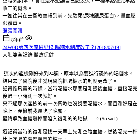
空腹8個小時，實在是不想讓自己餓太久，一種早點做完早點
收工的概念。
一如往常在去衛教室報到前，先驗尿(尿糖跟尿蛋白)，量血壓
跟體重。
繼續閱讀
8年前
24W0D第四次產檢記錄-喝糖水制度改了？[2018/07/19]
大肚婆全記錄
醫療保健
這次的產檢剛好來到24週，原本以為要進行恐怖的喝糖水。
結果去了醫院後才發現醫院把喝糖水的制度更改了。
記得懷飛寶的時候，當時喝糖水那關是測飯後血糖，直接喝完
後過一小時測一次就好。
只不過那次產檢的前一次衛教也沒說要喝糖水，而且剛好是在
晚上，產檢前我還吃了晚餐，
最終導致血糖爆掉而陷入複測的的地獄......。(So sad.)
還記得當時的複測是找一天早上先測空腹血糖，然後喝完一杯
比上次喝的濃度還高的糖水，